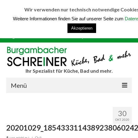
Unternehmen
Service
Ferienwohnungen
So finden Sie uns
Wir verwenden nur technisch notwendige Cookie
Kontakt
Impressum/Datenschutz
Weitere Informationen finden Sie auf unserer Seite zum
Daten
Burgambacher Schreiner, Bauhofstr. 14, 91443 Scheinfeld
Akzeptieren
Tel.: 09162 923803 – Schausonntage Corona-bedingt nicht
möglich- Individuelle Termine nach Absprache
Ihr Spezialist für Küche, Bad und mehr.
Menü
Home
30
Küche
OKT. 2020
20201029_1854333114389238060242
Küchenplaner
von
michl m
|
|
0