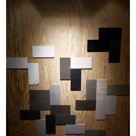
Bad
Schnäppchen
Geräte
Bauknecht
Berbel
Bora
Blanco
Siemens
Referenzen