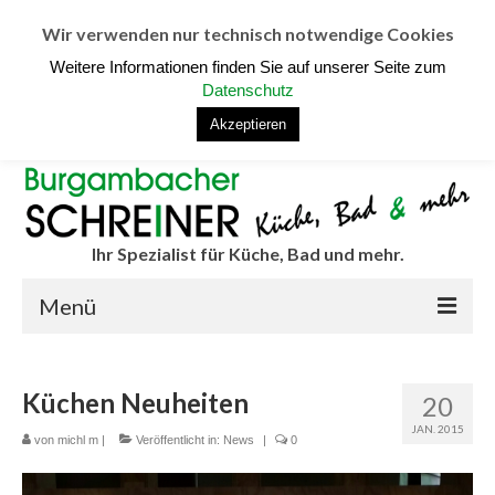
Unternehmen
Service
Ferienwohnungen
So finden Sie uns
Wir verwenden nur technisch notwendige Cookies
Kontakt
Impressum/Datenschutz
Weitere Informationen finden Sie auf unserer Seite zum
Burgambacher Schreiner, Bauhofstr. 14, 91443 Scheinfeld
Datenschutz
Tel.: 09162 923803 – Schausonntage Corona-bedingt nicht
Akzeptieren
möglich- Individuelle Termine nach Absprache
Ihr Spezialist für Küche, Bad und mehr.
Menü
Home
Küchen Neuheiten
20
Küche
JAN. 2015
von
michl m
|
Veröffentlicht in:
News
|
0
Küchenplaner